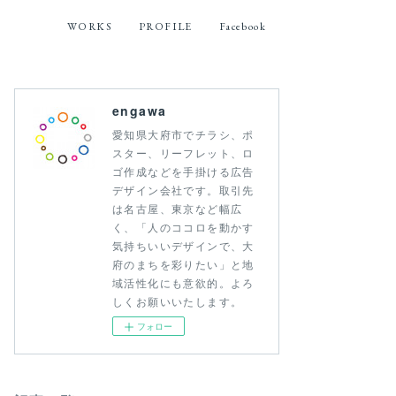
WORKS
PROFILE
Facebook
engawa
愛知県大府市でチラシ、ポ
スター、リーフレット、ロ
ゴ作成などを手掛ける広告
デザイン会社です。取引先
は名古屋、東京など幅広
く、「人のココロを動かす
気持ちいいデザインで、大
府のまちを彩りたい」と地
域活性化にも意欲的。よろ
しくお願いいたします。
フォロー