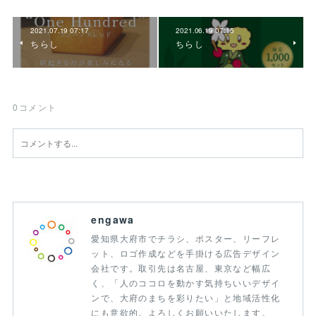
2021.07.19 07:17
2021.06.19 07:15
ちらし
ちらし
0
コメント
engawa
愛知県大府市でチラシ、ポスター、リーフレ
ット、ロゴ作成などを手掛ける広告デザイン
会社です。取引先は名古屋、東京など幅広
く、「人のココロを動かす気持ちいいデザイ
ンで、大府のまちを彩りたい」と地域活性化
にも意欲的。よろしくお願いいたします。