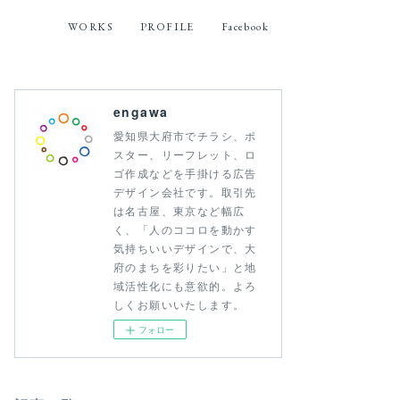
WORKS
PROFILE
Facebook
engawa
愛知県大府市でチラシ、ポ
スター、リーフレット、ロ
ゴ作成などを手掛ける広告
デザイン会社です。取引先
は名古屋、東京など幅広
く、「人のココロを動かす
気持ちいいデザインで、大
府のまちを彩りたい」と地
域活性化にも意欲的。よろ
しくお願いいたします。
フォロー