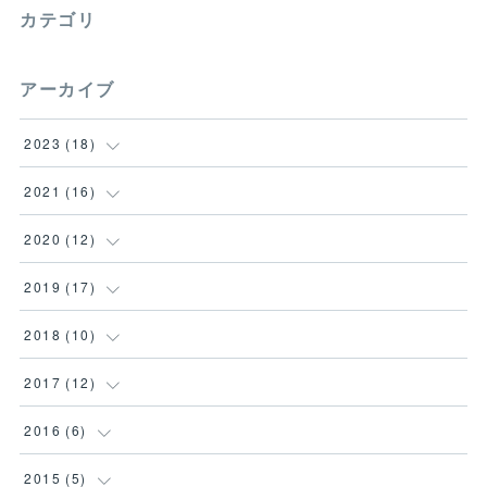
カテゴリ
アーカイブ
2023
(
18
)
(
18
)
2021
(
16
)
(
1
)
2020
(
12
)
(
2
)
(
1
)
2019
(
17
)
(
1
)
(
3
)
(
4
)
2018
(
10
)
(
4
)
(
1
)
(
3
)
(
1
)
2017
(
12
)
(
4
)
(
2
)
(
3
)
(
1
)
(
1
)
2016
(
6
)
(
1
)
(
3
)
(
1
)
(
1
)
(
2
)
(
2
)
2015
(
5
)